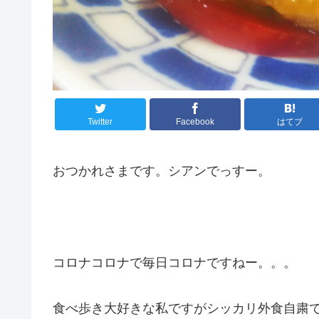
Twitter
Facebook
はてブ
おつかれさまです。シアンでっすー。
コロナコロナで毎日コロナですねー。。。
食べ歩き大好きな私ですがシッカリ外食自粛