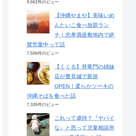
9,662件のビュー
【沖縄やまや】美味いめ
んたいこ食べ放題ラン
チ！忠孝酒造敷地内で絶
賛営業中って話
7,506件のビュー
【くくる】登竜門の姉妹
店が豊見城で新規
OPEN！柔らかソーキの
沖縄そばを食べた話
7,335件のビュー
これって虐待？『ヤバイ
な』と思って児童相談所