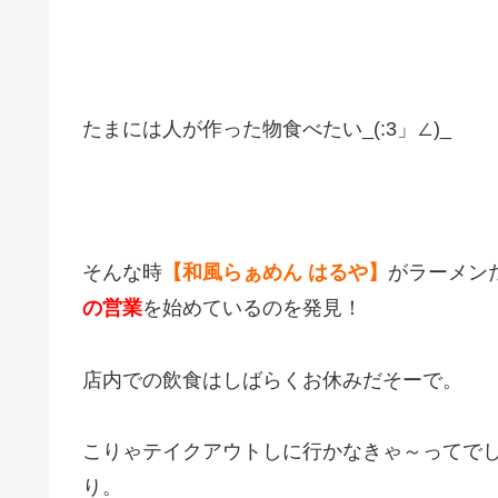
たまには人が作った物食べたい_(:3」∠)_
そんな時
【和風らぁめん はるや】
がラーメン
の営業
を始めているのを発見！
店内での飲食はしばらくお休みだそーで。
こりゃテイクアウトしに行かなきゃ～ってで
り。