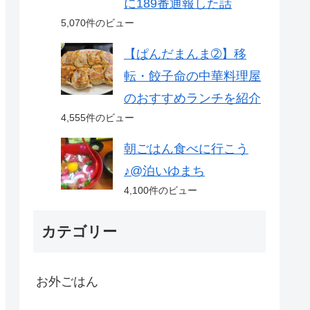
に189番通報した話
5,070件のビュー
【ぱんだまんま➁】移
転・餃子命の中華料理屋
のおすすめランチを紹介
4,555件のビュー
朝ごはん食べに行こう
♪@泊いゆまち
4,100件のビュー
カテゴリー
お外ごはん