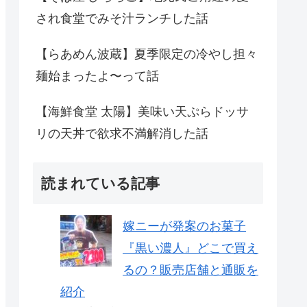
され食堂でみそ汁ランチした話
【らあめん波蔵】夏季限定の冷やし担々
麺始まったよ〜って話
【海鮮食堂 太陽】美味い天ぷらドッサ
リの天丼で欲求不満解消した話
読まれている記事
嫁ニーが発案のお菓子
『黒い濃人』どこで買え
るの？販売店舗と通販を
紹介