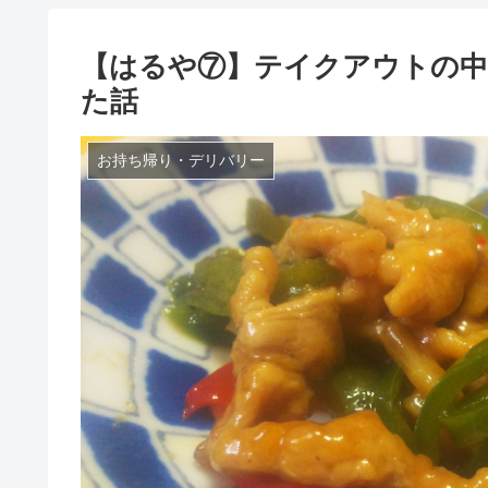
【はるや⑦】テイクアウトの
た話
お持ち帰り・デリバリー