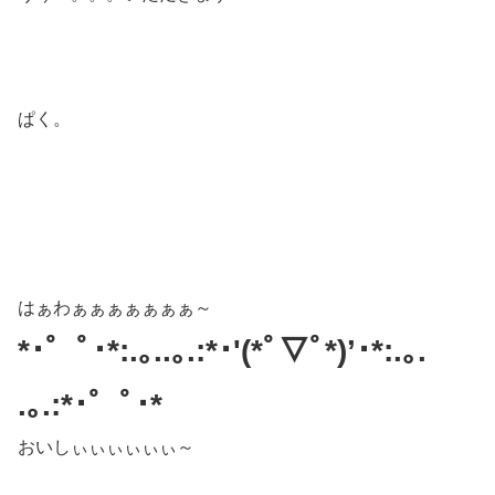
ぱく。
はぁわぁぁぁぁぁぁぁ～
*･゜ﾟ･*:.｡..｡.:*･'(*ﾟ▽ﾟ*)’･*:.｡.
.｡.:*･゜ﾟ･*
おいしぃぃぃぃぃぃ～