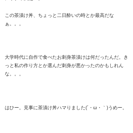
この茶漬け丼、ちょっと二日酔いの時とか最高だな
ぁ。。。
大学時代に自作で食べたお刺身茶漬けは何だったんだ。き
っと私の作り方とか選んだ刺身が悪かったのかもしれん
な。。。
はひー。見事に茶漬け丼ハマりました(´・ω・｀)うめー。