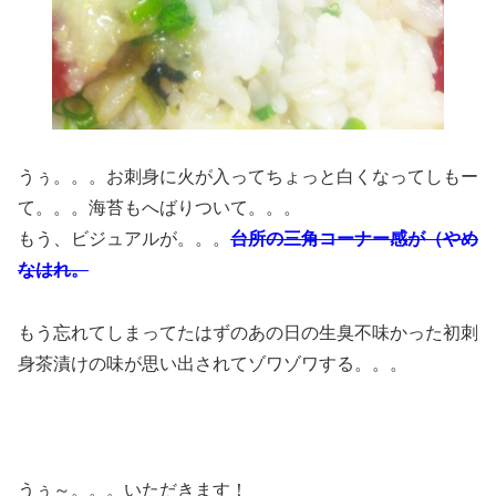
うぅ。。。お刺身に火が入ってちょっと白くなってしもー
て。。。海苔もへばりついて。。。
もう、ビジュアルが。。。
台所の三角コーナー感が（やめ
なはれ。
もう忘れてしまってたはずのあの日の生臭不味かった初刺
身茶漬けの味が思い出されてゾワゾワする。。。
うぅ～。。。いただきます！