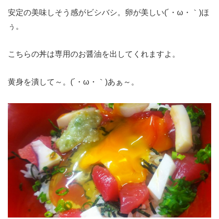
安定の美味しそう感がビシバシ。卵が美しい(´・ω・｀)ほ
ぅ。
こちらの丼は専用のお醤油を出してくれますよ。
黄身を潰して～。(´・ω・｀)あぁ～。