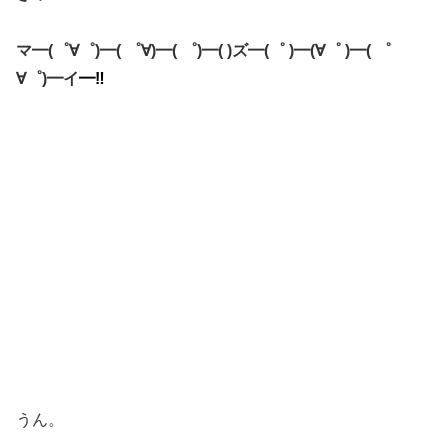
マ━(゜∀゜)━( ゜∀)━( ゜)━( )ズ━(゜ )━(∀゜ )━( ゜
∀゜)━イ
━‼
うん。