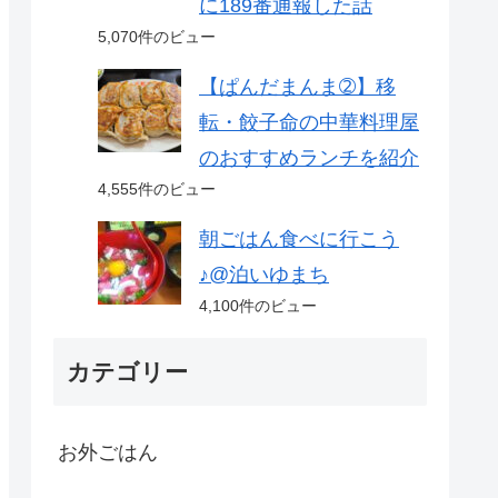
に189番通報した話
5,070件のビュー
【ぱんだまんま➁】移
転・餃子命の中華料理屋
のおすすめランチを紹介
4,555件のビュー
朝ごはん食べに行こう
♪@泊いゆまち
4,100件のビュー
カテゴリー
お外ごはん