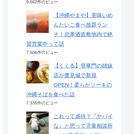
9,662件のビュー
【沖縄やまや】美味いめ
んたいこ食べ放題ラン
チ！忠孝酒造敷地内で絶
賛営業中って話
7,506件のビュー
【くくる】登竜門の姉妹
店が豊見城で新規
OPEN！柔らかソーキの
沖縄そばを食べた話
7,335件のビュー
これって虐待？『ヤバイ
な』と思って児童相談所