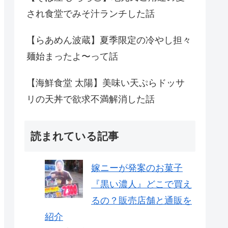
され食堂でみそ汁ランチした話
【らあめん波蔵】夏季限定の冷やし担々
麺始まったよ〜って話
【海鮮食堂 太陽】美味い天ぷらドッサ
リの天丼で欲求不満解消した話
読まれている記事
嫁ニーが発案のお菓子
『黒い濃人』どこで買え
るの？販売店舗と通販を
紹介