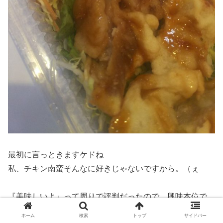
最初に言っときますケドね
私、チキン南蛮そんなに好きじゃないですから。（ぇ
『美味しいよ』って周りで評判だったので、興味本位で
ね。うん。
ホーム
検索
トップ
サイドバー