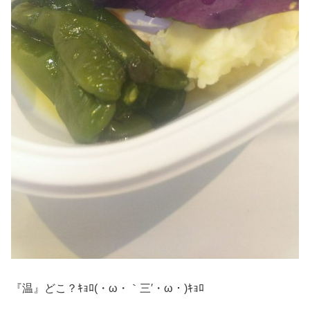
『温』どこ？ｷｮﾛ(・ω・｀三′・ω・)ｷｮﾛ