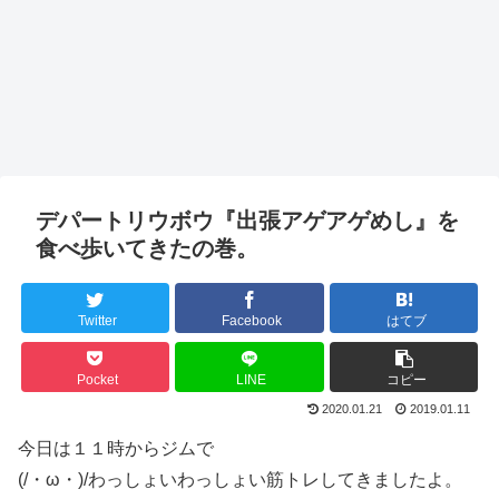
デパートリウボウ『出張アゲアゲめし』を
食べ歩いてきたの巻。
Twitter
Facebook
はてブ
Pocket
LINE
コピー
2020.01.21
2019.01.11
今日は１１時からジムで
(/・ω・)/わっしょいわっしょい筋トレしてきましたよ。