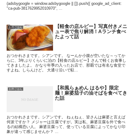
(adsbygoogle = window.adsbygoogle || []).push({ google_ad_client:
"ca-pub-3817629952010970", ...
【軽食の店ルビー】写真付きメニ
お外ごはん
ュー表で焦り解消！Aランチ食べ
たよって話
おつかれさまです。シアンです。 なーんか小腹が空いたな～ってか
らに、3年ぶりくらいに泊の【軽食の店ルビー】さんで軽くお食事し
てきましたよ。 かなり年季の入ったお店で、那覇では有名な食堂で
すよね。しらんけど。 大通り沿いで駐...
【和風らぁめん はるや】限定
お外ごはん
麺！麻婆茄子の油そばを食べてき
た話
おつかれさまです。シアンです。 ねぇねぇ、皆さんは麻婆と言えば
何派ですか？ メジャーは豆腐ですが。実は私、麻婆豆腐を外で食べ
るの結構恐い人。 麻婆豆腐って、使っている豆腐によってかなり印
象が違って感じませんか？ ...