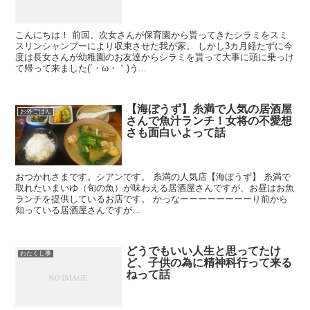
こんにちは！ 前回、次女さんが保育園から貰ってきたシラミをスミ
スリンシャンプーにより収束させた我が家。 しかし3カ月経たずに今
度は長女さんが幼稚園のお友達からシラミを貰って大事に頭に乗っけ
て帰って来ました(´・ω・｀)う...
【海ぼうず】糸満で人気の居酒屋
お外ごはん
さんで魚汁ランチ！女将の不愛想
さも面白いよって話
おつかれさまです。シアンです。 糸満の人気店【海ぼうず】 糸満で
取れたいまいゆ（旬の魚）が味わえる居酒屋さんですが、お昼はお魚
ランチを提供しているお店です。 かっなーーーーーーーーり前から
知っている居酒屋さんですが...
どうでもいい人生と思ってたけ
わたくし事
ど、子供の為に精神科行って来る
ねって話