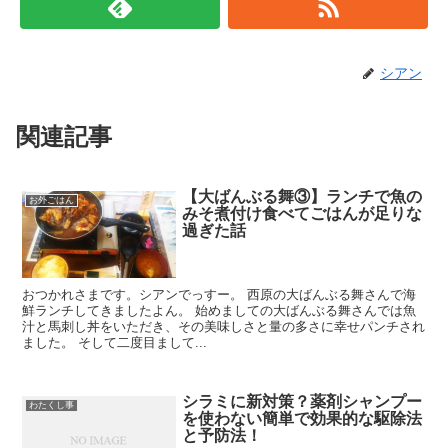
シアン
関連記事
【大ばんぶる舞③】ランチで魚の
お外ごはん
みそ煮付け食べてごはんが足りな
過ぎた話
おつかれさまです。シアンでっすー。 西原の大ばんぶる舞さんで海
鮮ランチしてきましたよん。 始めましての大ばんぶる舞さんでは魚
汁と馬刺し丼をいただき、その美味しさと量の多さに幸せパンチされ
ました。 そして二度目まして...
シラミに新対策？薬剤シャンプー
わたくし事
を使わない簡単で効果的な駆除法
と予防法！