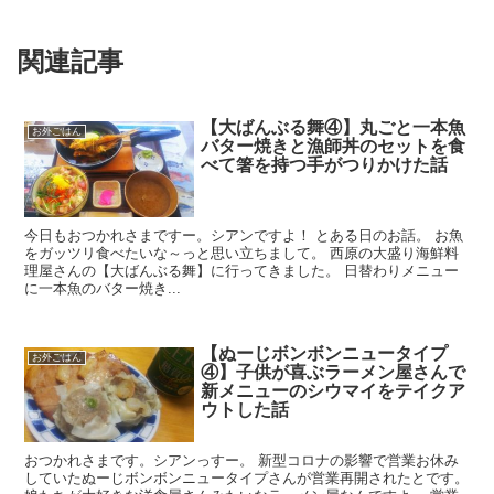
関連記事
【大ばんぶる舞④】丸ごと一本魚
お外ごはん
バター焼きと漁師丼のセットを食
べて箸を持つ手がつりかけた話
今日もおつかれさまですー。シアンですよ！ とある日のお話。 お魚
をガッツリ食べたいな～っと思い立ちまして。 西原の大盛り海鮮料
理屋さんの【大ばんぶる舞】に行ってきました。 日替わりメニュー
に一本魚のバター焼き...
【ぬーじボンボンニュータイプ
お外ごはん
④】子供が喜ぶラーメン屋さんで
新メニューのシウマイをテイクア
ウトした話
おつかれさまです。シアンっすー。 新型コロナの影響で営業お休み
していたぬーじボンボンニュータイプさんが営業再開されたとです。