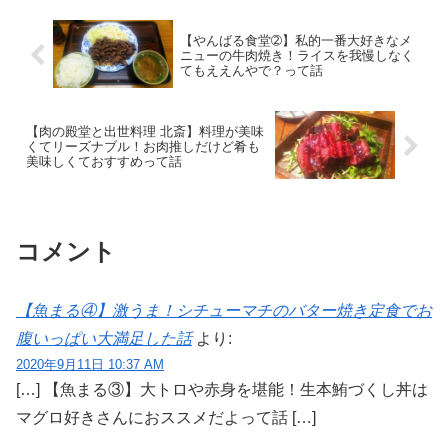
【やんばる食堂➁】私的一番大好きなメ
ニューの牛肉焼き！ライスを我慢しなく
てもええんやで？って話
【肉の殿堂と出世料理 北斎】料理が美味
くてリーズナブル！お肉推しだけど肴も
美味しくておすすめって話
コメント
【魚まる④】激うま！シチューマチのバター焼き定食でお
腹いっぱい大満足した話
より:
2020年9月11日 10:37 AM
[…] 【魚まる③】大トロや赤身を堪能！生本鮪づくし丼は
マグロ好きさんにおススメだよって話 […]