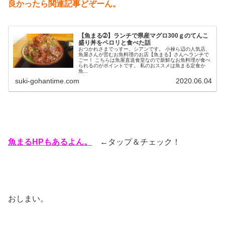
良かったら関連記事どぞーん。
【魚まる➁】ランチで県産マグロ300ｇのてんこ
盛り丼をペロリと食べた話
おつかれさまでっすー。シアンです。 小禄ら辺の人気店、
魚屋さんが営むお魚料理のお店【魚まる】さんへランチで
ごー！ こちらは魚屋直送食堂なので新鮮なお魚料理が食べ
られるのがポイントです。 私のおススメは魚まる定食か
魚...
suki-gohantime.com
2020.06.04
魚まるHPもあるよん。
←タップ＆チェック！
おしまい。