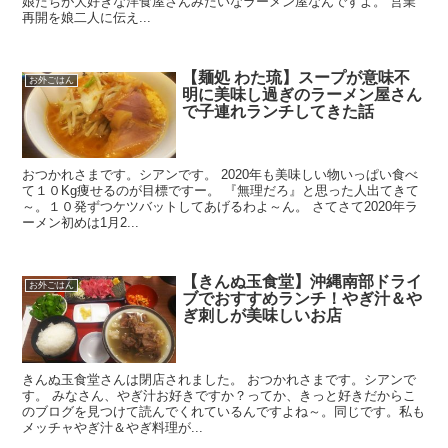
娘たちが大好きな洋食屋さんみたいなラーメン屋なんですよ。 営業
再開を娘二人に伝え...
【麺処 わた琉】スープが意味不
お外ごはん
明に美味し過ぎのラーメン屋さん
で子連れランチしてきた話
おつかれさまです。シアンです。 2020年も美味しい物いっぱい食べ
て１０Kg痩せるのが目標ですー。 『無理だろ』と思った人出てきて
～。１０発ずつケツバットしてあげるわよ～ん。 さてさて2020年ラ
ーメン初めは1月2...
【きんぬ玉食堂】沖縄南部ドライ
お外ごはん
ブでおすすめランチ！やぎ汁＆や
ぎ刺しが美味しいお店
きんぬ玉食堂さんは閉店されました。 おつかれさまです。シアンで
す。 みなさん、やぎ汁お好きですか？ってか、きっと好きだからこ
のブログを見つけて読んでくれているんですよね～。同じです。私も
メッチャやぎ汁＆やぎ料理が...