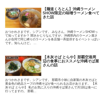
【麺道くろとん】沖縄ラーメン
お外ごはん
SHOW限定の味噌ラーメン食べて
きた話
おつかれさまです。シアンです。 みなさん、沖縄ラーメンSHOWっ
て知ってますか？ 聞きかじりなんですが、沖縄県内のラーメン屋さ
んが合同で同じ縛りのラーメンを各店舗一斉提供するイベントっぽい
です。知らんけど。 ...
【木灰そば とらや】那覇空港周
お外ごはん
辺の食事におススメな沖縄そば屋
さんの話
おつかれさまです。シアンです。 那覇市小禄に自家製の木灰そばと
黄金色の絶品スープの沖縄そばが食べられるお店があります。 【木
灰そば とらや】 私のお気に入りの沖縄そば屋さんで月1回は食べに
行ってますの。 那覇...