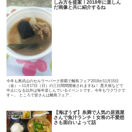
しみ方を提案！2018年に楽しん
だ画像と共に紹介するね
今年も奥武山のセルラーパーク那覇で離島フェア2019が11月15日
（金）～11月17日（日）の三日間間開催されますね！ 悪天候などで
中止になる以外は毎年楽しんでいるイベントです。今年もワクワクで
す～。 ところで皆さんは離島フェア...
【海ぼうず】糸満で人気の居酒屋
お外ごはん
さんで魚汁ランチ！女将の不愛想
さも面白いよって話