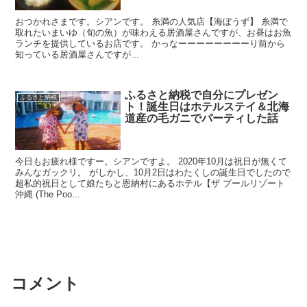
おつかれさまです。シアンです。 糸満の人気店【海ぼうず】 糸満で
取れたいまいゆ（旬の魚）が味わえる居酒屋さんですが、お昼はお魚
ランチを提供しているお店です。 かっなーーーーーーーーり前から
知っている居酒屋さんですが...
ふるさと納税で自分にプレゼン
ふるさと納税
ト！誕生日はホテルステイ＆北海
道産の毛ガニでパーティした話
今日もお疲れ様ですー。シアンですよ。 2020年10月は祝日が無くて
みんなガックリ。 がしかし、10月2日はわたくしの誕生日でしたので
超私的祝日として娘たちと恩納村にあるホテル【ザ プールリゾート
沖縄 (The Poo...
コメント