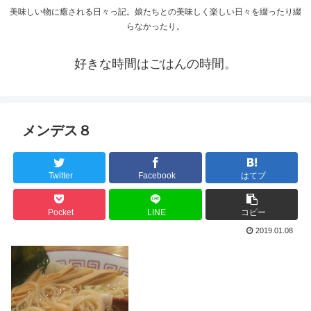
美味しい物に癒される日々っ記。娘たちとの美味しく楽しい日々を綴ったり綴
らなかったり。
好きな時間はごはんの時間。
メンデス８
Twitter
Facebook
はてブ
Pocket
LINE
コピー
2019.01.08