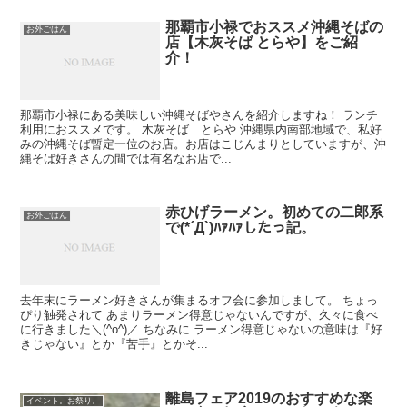
那覇市小禄でおススメ沖縄そばの
お外ごはん
店【木灰そば とらや】をご紹
介！
那覇市小禄にある美味しい沖縄そばやさんを紹介しますね！ ランチ
利用におススメです。 木灰そば とらや 沖縄県内南部地域で、私好
みの沖縄そば暫定一位のお店。お店はこじんまりとしていますが、沖
縄そば好きさんの間では有名なお店で...
赤ひげラーメン。初めての二郎系
お外ごはん
で(*´Д`)ﾊｧﾊｧしたっ記。
去年末にラーメン好きさんが集まるオフ会に参加しまして。 ちょっ
ぴり触発されて あまりラーメン得意じゃないんですが、久々に食べ
に行きました＼(^o^)／ ちなみに ラーメン得意じゃないの意味は『好
きじゃない』とか『苦手』とかそ...
離島フェア2019のおすすめな楽
イベント。お祭り。