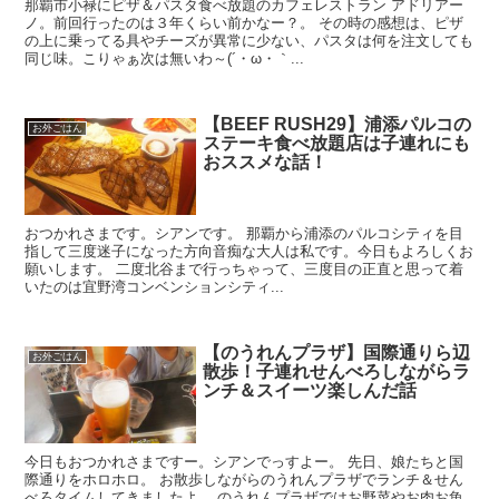
那覇市小禄にピザ＆パスタ食べ放題のカフェレストラン アドリアー
ノ。前回行ったのは３年くらい前かなー？。 その時の感想は、ピザ
の上に乗ってる具やチーズが異常に少ない、パスタは何を注文しても
同じ味。こりゃぁ次は無いわ～(´・ω・｀...
【BEEF RUSH29】浦添パルコの
お外ごはん
ステーキ食べ放題店は子連れにも
おススメな話！
おつかれさまです。シアンです。 那覇から浦添のパルコシティを目
指して三度迷子になった方向音痴な大人は私です。今日もよろしくお
願いします。 二度北谷まで行っちゃって、三度目の正直と思って着
いたのは宜野湾コンベンションシティ...
【のうれんプラザ】国際通りら辺
お外ごはん
散歩！子連れせんべろしながらラ
ンチ＆スイーツ楽しんだ話
今日もおつかれさまですー。シアンでっすよー。 先日、娘たちと国
際通りをホロホロ。 お散歩しながらのうれんプラザでランチ＆せん
べろタイムしてきましたよ。 のうれんプラザではお野菜やお肉お魚