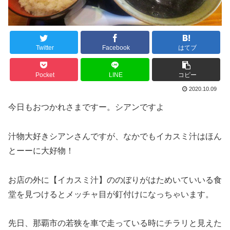
Twitter
Facebook
はてブ
Pocket
LINE
コピー
2020.10.09
今日もおつかれさまですー。シアンですよ
汁物大好きシアンさんですが、なかでもイカスミ汁はほん
とーーに大好物！
お店の外に【イカスミ汁】ののぼりがはためいていいる食
堂を見つけるとメッチャ目が釘付けになっちゃいます。
先日、那覇市の若狭を車で走っている時にチラリと見えた