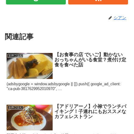
シアン
関連記事
【お食事の店 でいご】動かない
お外ごはん
おっちゃんがいる食堂？煮付け定
食を食べた話
(adsbygoogle = window.adsbygoogle || []).push({ google_ad_client:
"ca-pub-3817629952010970", ...
【アドリアーノ】小禄でランチバ
お外ごはん
イキング！子連れにもおススメな
カフェレストラン