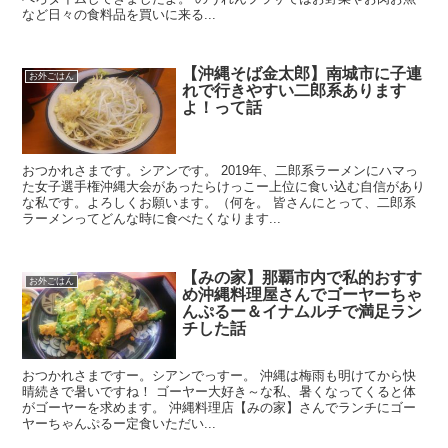
など日々の食料品を買いに来る...
【沖縄そば金太郎】南城市に子連
お外ごはん
れで行きやすい二郎系あります
よ！って話
おつかれさまです。シアンです。 2019年、二郎系ラーメンにハマっ
た女子選手権沖縄大会があったらけっこー上位に食い込む自信があり
な私です。よろしくお願います。（何を。 皆さんにとって、二郎系
ラーメンってどんな時に食べたくなります...
【みの家】那覇市内で私的おすす
お外ごはん
め沖縄料理屋さんでゴーヤーちゃ
んぷるー＆イナムルチで満足ラン
チした話
おつかれさまですー。シアンでっすー。 沖縄は梅雨も明けてから快
晴続きで暑いですね！ ゴーヤー大好き～な私、暑くなってくると体
がゴーヤーを求めます。 沖縄料理店【みの家】さんでランチにゴー
ヤーちゃんぷるー定食いただい...