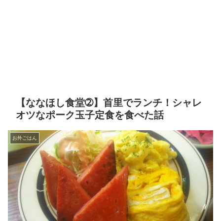
【ななほし食堂➁】首里でランチ！シャレ
オツなポーク玉子定食を食べた話
お外ごはん