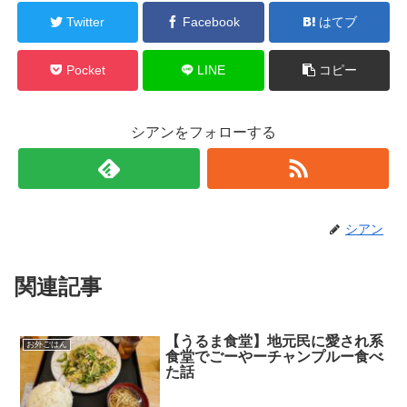
Twitter
Facebook
はてブ
Pocket
LINE
コピー
シアンをフォローする
シアン
関連記事
【うるま食堂】地元民に愛され系
お外ごはん
食堂でごーやーチャンプルー食べ
た話