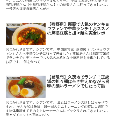
～。ごはんの時間はウキウキな私ですー。 今日は国場のデカ盛り台
湾料理屋さん（中華料理屋さん？）の福楽さんに行ってきましたよ。
一号店の福楽糸満店さんがオ...
【燕郷房】那覇で人気のヤンキョ
お外ごはん
ウファンで中華ランチ！おススメ
の麻婆豆腐と担々麺を実食レポ
おつかれさまです。シアンです。 中国家常菜 燕郷房（ヤンキョウフ
ァン）さんへ中華ランチに行って来ました♪ 燕郷房さんは那覇市泉崎
でランチでもディナーでも人気の本格的な中華料理を提供されている
お店です。 何を食べて...
【登竜門】久茂地でランチ！正統
お外ごはん
派の担々麺は辛さ控えめながら旨
味の濃いラーメンでしたって話
おつかれさまです。シアンです。 最近はラーメンの話しばっかりで
すわ。 そんな私は先日、週一回のジムトレーニングの時に１週間で
１㎏体重増えてるのをトレーナーさんにビックリされてきましたよ。
元々ダイエットが目的のジム...