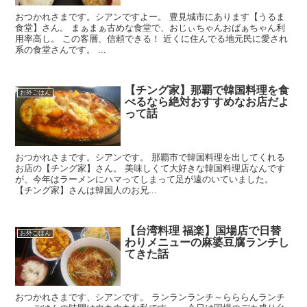
おつかれさまです。シアンですよー。 豊見城市にあります【うるま
食堂】さん。 まぁまぁ古めな食堂で、おじぃちゃんおばぁちゃん利
用率高し。 この客層、信頼できる！ 近くに住んでる地元民に愛され
系の食堂さんです。 ...
【チング家】那覇で韓国料理を食
お外ごはん
べるなら絶対おすすめなお店だよ
って話
おつかれさまです。シアンです。 那覇市で韓国料理を出してくれる
お店の【チング家】さん。 美味しくて大好きな韓国料理店なんです
が、今年はラーメンにハマってしまって足が遠のいていました。
【チング家】さんは韓国人のお兄...
【台湾料理 福楽】国場店で日替
お外ごはん
わりメニューの麻婆豆腐ランチし
てきた話
おつかれさまです、シアンです。 ランランランチ～らららんランチ