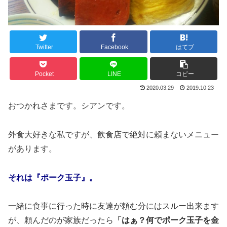
Twitter
Facebook
はてブ
Pocket
LINE
コピー
2020.03.29
2019.10.23
おつかれさまです。シアンです。
外食大好きな私ですが、飲食店で絶対に頼まないメニュー
があります。
それは『ポーク玉子』。
一緒に食事に行った時に友達が頼む分にはスルー出来ます
が、頼んだのが家族だったら
「はぁ？何でポーク玉子を金