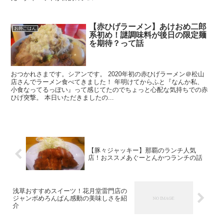
【赤ひげラーメン】あけおめ二郎
お外ごはん
系初め！謎調味料が後日の限定麺
を期待？って話
おつかれさまです。シアンです。 2020年初の赤ひげラーメン＠松山
店さんでラーメン食べてきました！ 年明けてからふと『なんか私、
小食なってるっぽい』って感じてたのでちょっと心配な気持ちでの赤
ひげ突撃。 本日いただきましたの...
【豚々ジャッキー】那覇のランチ人気
店！おススメあぐーとんかつランチの話
浅草おすすめスイーツ！花月堂雷門店の
ジャンボめろんぱん感動の美味しさを紹
介