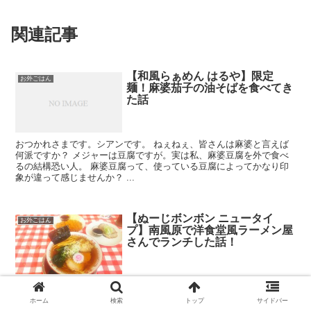
関連記事
【和風らぁめん はるや】限定
お外ごはん
麺！麻婆茄子の油そばを食べてき
た話
おつかれさまです。シアンです。 ねぇねぇ、皆さんは麻婆と言えば
何派ですか？ メジャーは豆腐ですが。実は私、麻婆豆腐を外で食べ
るの結構恐い人。 麻婆豆腐って、使っている豆腐によってかなり印
象が違って感じませんか？ ...
【ぬーじボンボン ニュータイ
お外ごはん
プ】南風原で洋食堂風ラーメン屋
さんでランチした話！
おつかれさまです。シアンです。 次女ちゃんが何となく元気が無い
ので、保育園お休みさせた日。 お昼ごはんに南風原町の環境の杜ふ
ホーム
検索
トップ
サイドバー
れあい内にある『ぬーじボンボン ニュータイプ』さんでラーメンラ