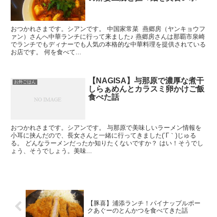
おつかれさまです。シアンです。 中国家常菜 燕郷房（ヤンキョウフ
ァン）さんへ中華ランチに行って来ました♪ 燕郷房さんは那覇市泉崎
でランチでもディナーでも人気の本格的な中華料理を提供されている
お店です。 何を食べて...
【NAGISA】与那原で濃厚な煮干
お外ごはん
しらぁめんとカラスミ卵かけご飯
食べた話
おつかれさまです。シアンです。 与那原で美味しいラーメン情報を
小耳に挟んだので、長女さんと一緒に行ってきました(´Γ｀)じゅる
る。 どんなラーメンだったか知りたくないですか？ はい！そうでし
ょう、そうでしょう。美味...
【豚喜】浦添ランチ！パイナップルポー
クあぐーのとんかつを食べてきた話