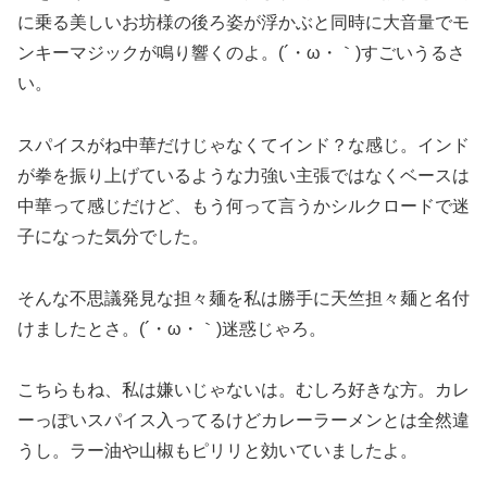
に乗る美しいお坊様の後ろ姿が浮かぶと同時に大音量でモ
ンキーマジックが鳴り響くのよ。(´・ω・｀)すごいうるさ
い。
スパイスがね中華だけじゃなくてインド？な感じ。インド
が拳を振り上げているような力強い主張ではなくベースは
中華って感じだけど、もう何って言うかシルクロードで迷
子になった気分でした。
そんな不思議発見な担々麺を私は勝手に天竺担々麺と名付
けましたとさ。(´・ω・｀)迷惑じゃろ。
こちらもね、私は嫌いじゃないは。むしろ好きな方。カレ
ーっぽいスパイス入ってるけどカレーラーメンとは全然違
うし。ラー油や山椒もピリリと効いていましたよ。