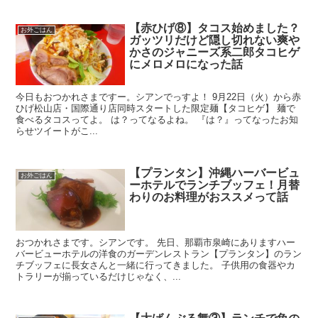
【赤ひげ⑧】タコス始めました？
お外ごはん
ガッツリだけど隠し切れない爽や
かさのジャニーズ系二郎タコヒゲ
にメロメロになった話
今日もおつかれさまですー。シアンでっすよ！ 9月22日（火）から赤
ひげ松山店・国際通り店同時スタートした限定麺【タコヒゲ】 麺で
食べるタコスってよ。 は？ってなるよね。 『は？』ってなったお知
らせツイートがこ...
【プランタン】沖縄ハーバービュ
お外ごはん
ーホテルでランチブッフェ！月替
わりのお料理がおススメって話
おつかれさまです。シアンです。 先日、那覇市泉崎にありますハー
バービューホテルの洋食のガーデンレストラン【プランタン】のラン
チブッフェに長女さんと一緒に行ってきました。 子供用の食器やカ
トラリーが揃っているだけじゃなく、...