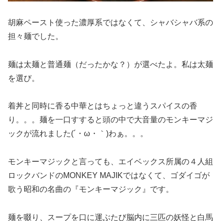
胡麻ペースト使った濃厚系ではなくて、シャバシャバ系の
担々麺でした。
麺は太麺と普通麺（だったかな？）が選べたよ。私は太麺
を選び。
着丼と同時に香る中華とはちょっと違うスパイスの香
り。。。麺を一口すすると頭の中で大音量のモンキーマジ
ックが流れました(´・ω・｀)わぁ。。。
モンキーマジックと言っても、エイベックス所属の４人組
ロックバンドのMONKEY MAJIKではなくて、ゴダイゴが
歌う昭和の名曲の『モンキーマジック』です。
麺を啜り、スープを口に運ぶたび脳内に三匹の妖怪と白馬