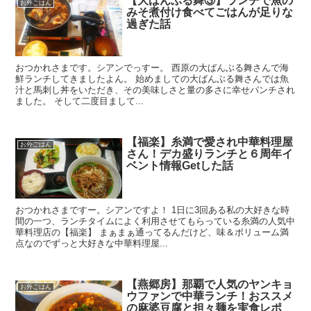
【大ばんぶる舞③】ランチで魚の
お外ごはん
みそ煮付け食べてごはんが足りな
過ぎた話
おつかれさまです。シアンでっすー。 西原の大ばんぶる舞さんで海
鮮ランチしてきましたよん。 始めましての大ばんぶる舞さんでは魚
汁と馬刺し丼をいただき、その美味しさと量の多さに幸せパンチされ
ました。 そして二度目まして...
【福楽】糸満で愛され中華料理屋
お外ごはん
さん！デカ盛りランチと６周年イ
ベント情報Getした話
おつかれさまですー。シアンですよ！ 1日に3回ある私の大好きな時
間の一つ、ランチタイムによく利用させてもらっている糸満の人気中
華料理店の【福楽】 まぁまぁ通ってるんだけど、味＆ボリューム満
点なのでずっと大好きな中華料理屋...
【燕郷房】那覇で人気のヤンキョ
お外ごはん
ウファンで中華ランチ！おススメ
の麻婆豆腐と担々麺を実食レポ