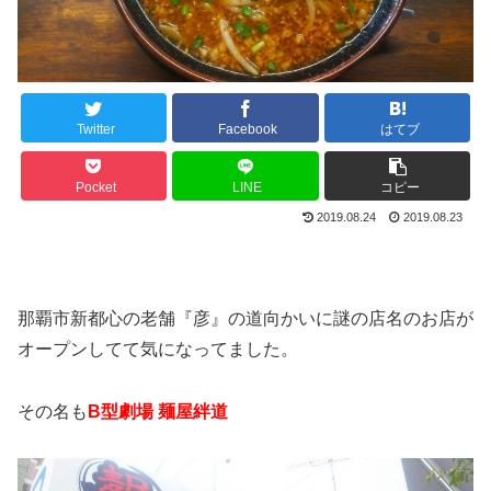
Twitter
Facebook
はてブ
Pocket
LINE
コピー
2019.08.24
2019.08.23
那覇市新都心の老舗『彦』の道向かいに謎の店名のお店が
オープンしてて気になってました。
その名も
B型劇場 麺屋絆道