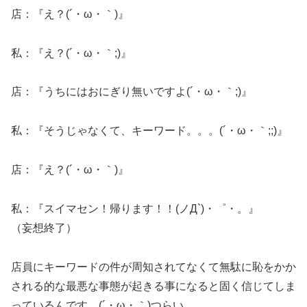
店：『え？(´・ω・｀)』
私：『え？(´・ω・｀;)』
店：『うちにはおにぎり無いですよ(´・ω・｀;)』
私：『そうじゃなくて、キーワード。。。(´・ω・｀;;)』
店：『え？(´・ω・｀)』
私：『スイマセン！帰ります！！(ノД`)・゜・。』
（妄想終了）
店員にキーワードの件が周知されてなくて無駄に恥をかか
される的な最悪な事態が起きる事になると固く信じてしま
っているんです。(´・ω・｀)つらい。。。